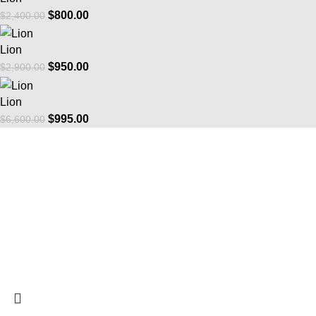
$
800.00
$
2,400.00
Lion
$
950.00
$
2,900.00
Lion
$
995.00
$
6,600.00
Bilgi
Şirket
SSS
Hakkımızda
Bizimle İletişime Geçin
Biyografi
Ödeme Seçenekleri
Galeri
Nakliye Hizmetleri
Videolar
İade & Değişim
Bizimle İletiş
2021 Fussini. Tüm hakları saklıdır.