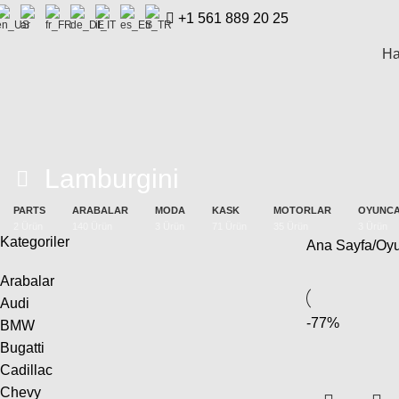
+1 561 889 20 25
Ha
Lamburgini
PARTS
ARABALAR
MODA
KASK
MOTORLAR
OYUNCA
2 Ürün
140 Ürün
3 Ürün
71 Ürün
35 Ürün
3 Ürün
Kategoriler
Ana Sayfa
Oyu
Arabalar
Audi
-77%
BMW
Bugatti
Cadillac
Chevy