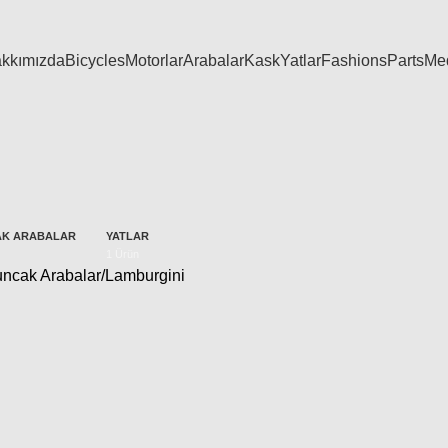
kkımızda
Bicycles
Motorlar
Arabalar
Kask
Yatlar
Fashions
Parts
Me
K ARABALAR
YATLAR
1 Ürün
ncak Arabalar
Lamburgini