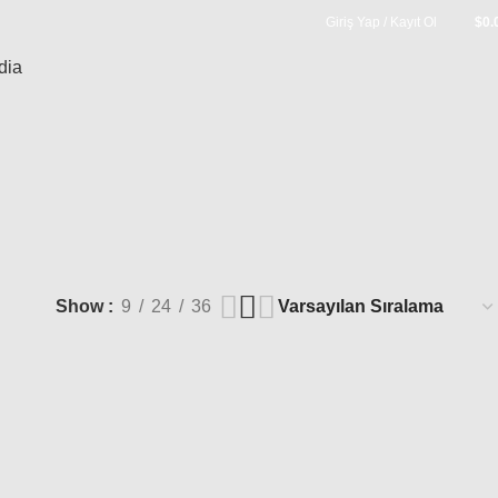
Giriş Yap / Kayıt Ol
$
0.
dia
Show
9
24
36