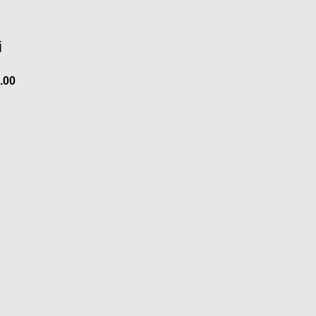
i
.00