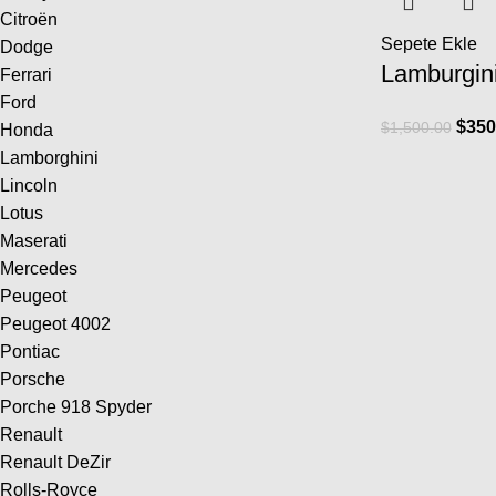
Citroën
Sepete Ekle
Dodge
Lamburgin
Ferrari
Ford
$
350
$
1,500.00
Honda
Lamborghini
Lincoln
Lotus
Maserati
Mercedes
Peugeot
Peugeot 4002
Pontiac
Porsche
Porche 918 Spyder
Renault
Renault DeZir
Rolls-Royce