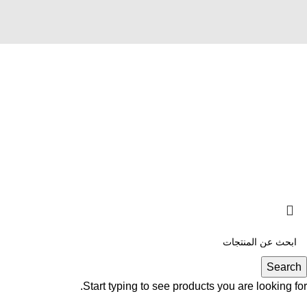
معلومات
الشركة
التعليمات
معلومات عنا
اتصل بنا
سيرة شخصية
خيارات الدفع
غاليريز
خدمات الشحن
أشرطة فيديو
العوائد والتبادلات
اتصل بنا
2021 فوسيني. كل الحقوق محفوظة.
Search
Start typing to see products you are looking for.