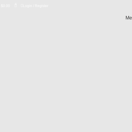
0
$
0.00
Login / Register
Me