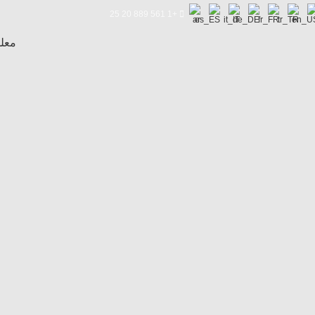
+1 561 889 20 25
معل