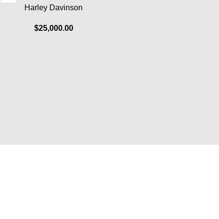
Harley Davinson
$
25,000.00
Informazioni
FAQ
Contattaci
Opzioni di pagamento
Servizi di spedizione